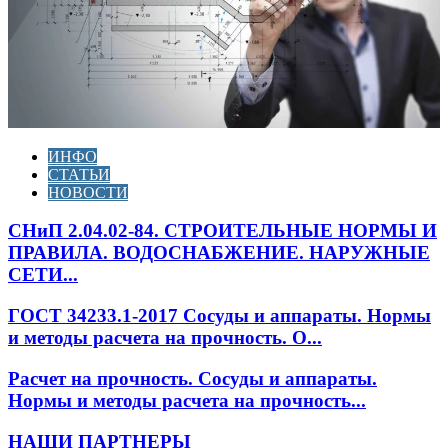
ИНФО
СТАТЬИ
НОВОСТИ
СНиП 2.04.02-84. СТРОИТЕЛЬНЫЕ НОРМЫ И
ПРАВИЛА. ВОДОСНАБЖЕНИЕ. НАРУЖНЫЕ
СЕТИ...
ГОСТ 34233.1-2017 Сосуды и аппараты. Нормы
и методы расчета на прочность. О...
Расчет на прочность. Сосуды и аппараты.
Нормы и методы расчета на прочность...
НАШИ ПАРТНЕРЫ