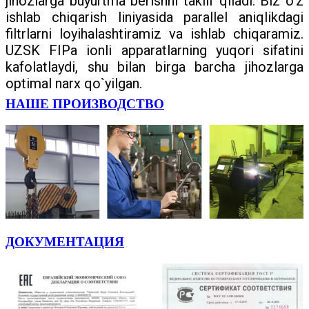
jihozlarga buyurtma berishni taklif qiladi. Biz o’z
ishlab chiqarish liniyasida parallel aniqlikdagi
filtrlarni loyihalashtiramiz va ishlab chiqaramiz.
UZSK FIPa ionli apparatlarning yuqori sifatini
kafolatlaydi, shu bilan birga barcha jihozlarga
optimal narx qo`yilgan.
НАШЕ ПРОИЗВОДСТВО
ДОКУМЕНТАЦИЯ