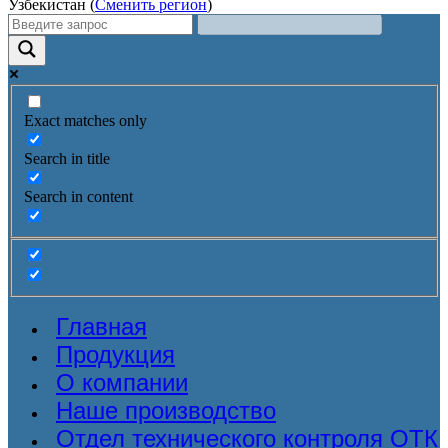
Узбекистан (
Сменить регион
)
Exact matches only
Search in title
Search in content
Главная
Продукция
О компании
Наше производство
Отдел технического контроля ОТК