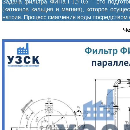
Задача фильтра ФИПа-I-1,5-0,6 – это подгот
(катионов кальция и магния), которое осущ
натрия. Процесс смягчения воды посредством
Че