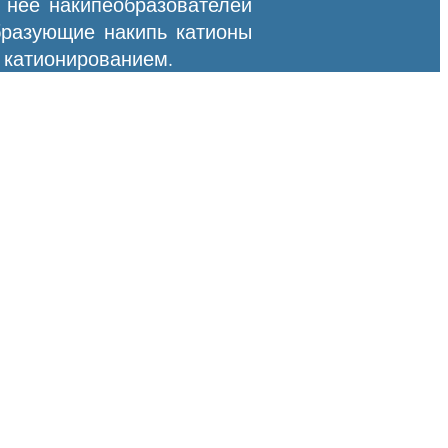
з нее накипеобразователей
бразующие накипь катионы
 катионированием.