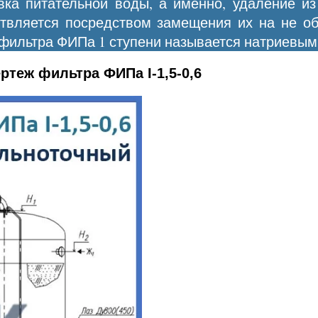
овка питательной воды, а именно, удаление и
ествляется посредством замещения их на не о
 фильтра ФИПа 1 ступени называется натриевым
ртеж фильтра ФИПа I-1,5-0,6