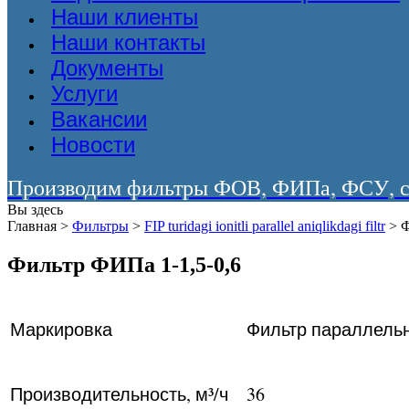
Наши клиенты
Наши контакты
Документы
Услуги
Вакансии
Новости
Производим фильтры ФОВ, ФИПа, ФСУ, со
Вы здесь
Главная
>
Фильтры
>
FIP turidagi ionitli parallel aniqlikdagi filtr
>
Ф
Фильтр ФИПа 1-1,5-0,6
Маркировка
Фильтр параллельн
Производительность, м³/ч
36