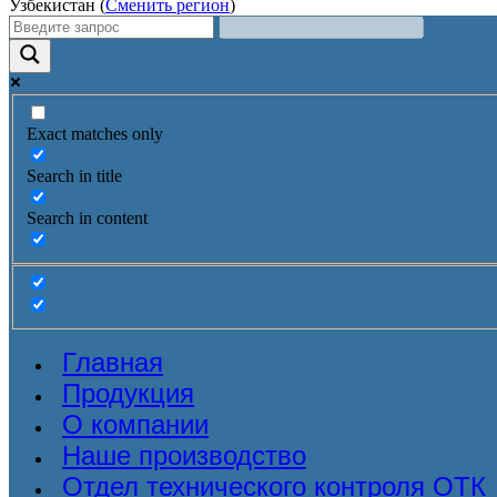
Узбекистан (
Сменить регион
)
Exact matches only
Search in title
Search in content
Главная
Продукция
О компании
Наше производство
Отдел технического контроля ОТК