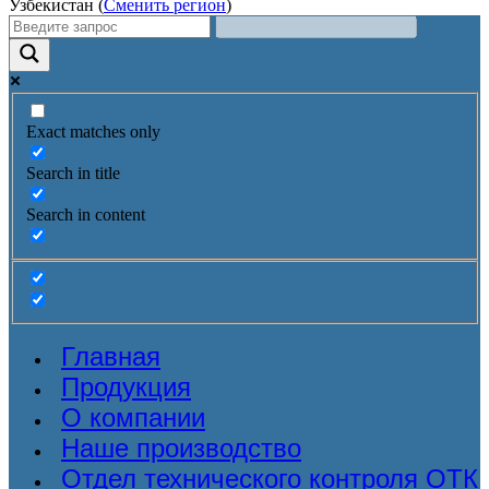
Узбекистан (
Сменить регион
)
Exact matches only
Search in title
Search in content
Главная
Продукция
О компании
Наше производство
Отдел технического контроля ОТК