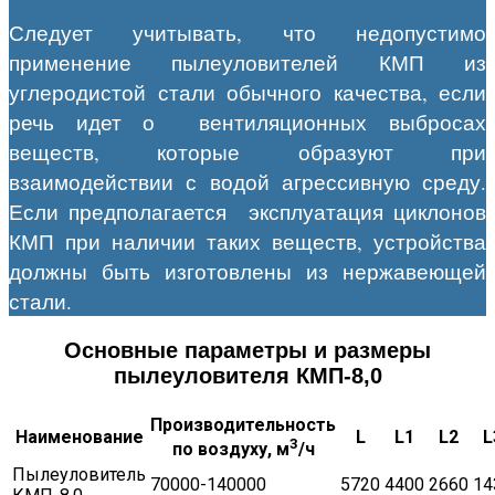
Следует учитывать, что недопустимо
применение пылеуловителей КМП из
углеродистой стали обычного качества, если
речь идет о вентиляционных выбросах
веществ, которые образуют при
взаимодействии с водой агрессивную среду.
Если предполагается эксплуатация циклонов
КМП при наличии таких веществ, устройства
должны быть изготовлены из нержавеющей
стали.
Основные параметры и размеры
пылеуловителя КМП-8,0
Производительность
Наименование
L
L1
L2
L
3
по воздуху, м
/ч
Пылеуловитель
70000-140000
5720
4400
2660
14