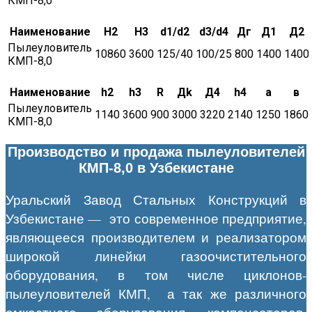
КМП-8,0
Наименование
H2
H3
d1/d2
d3/d4
Дг
Д1
Д2
Пылеуловитель
10860
3600
125/40
100/25
800
1400
1400
КМП-8,0
Наименование
h2
h3
R
Дk
Д4
h4
а
в
Пылеуловитель
1140
3600
900
3000
3220
2140
1250
1860
КМП-8,0
Производство и продажа пылеуловителей
КМП-8,0 в Узбекистане
Уральский Завод Стальных Конструкций в
Узбекистане — это современное предприятие,
являющееся производителем и реализатором
широкой линейки газоочистительного
оборудования, в том числе циклонов-
пылеуловителей КМП, а так же различного