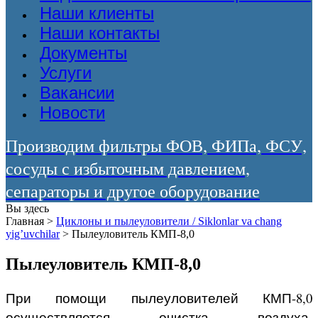
Наши клиенты
Наши контакты
Документы
Услуги
Вакансии
Новости
Производим фильтры ФОВ, ФИПа, ФСУ,
сосуды с избыточным давлением,
сепараторы и другое оборудование
Вы здесь
Главная
>
Циклоны и пылеуловители / Siklonlar va chang
yig’uvchilar
>
Пылеуловитель КМП-8,0
Пылеуловитель КМП-8,0
При помощи пылеуловителей КМП-8,0
осуществляется очистка воздуха,