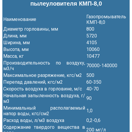
пылеуловителя КМП-8,0
Газопромыватель
Наименование
КМП-8,0
Диаметр горловины, мм
800
Длина, мм
5720
Ширина, мм
4105
Высота, мм
10060
Масса, кг
10477
Производительность по воздуху,
70000-140000
м3/ч
Максимальное разряжение, кгс/м2
500
Перепад давлений, кгс/м2
60-350
Скорость воздуха в горловине, м/с
40-70
Начальная запыленность воздуха, г/
90
м3
Минимальный располагаемый
1,0
напор воды, кгс/см2
Расход воды, л/м3 воздуха
0,2-0,6
Содержание твердого вещества в
200 мг/л