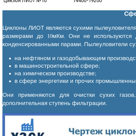
Циклон ЛИОТ №10
14400-19200
Сфе
Циклоны ЛИОТ являются сухими пылеуловителями
размерами до 10мКм. Они не используются 
конденсированными парами. Пылеуловители су
на нефтяном и газодобывающем производс
в машиностроительной сфере;
на химическом производстве;
в сфере энергетики и прочих промышленны
Они применяются для очистки сухих газов
дополнительная ступень фильтрации.