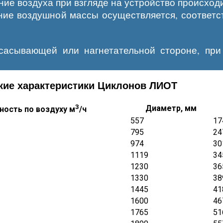
ие воздуха при взгляде на устройство происходи
ние воздушной массы осуществляется, соответс
сасывающей или нагнетательной стороне, при
кие характеристики Циклонов ЛИОТ
3
Диаметр, мм
ность по воздуху м
/ч
557
17
795
24
974
30
1119
34
1230
36
1330
38
1445
41
1600
46
1765
51