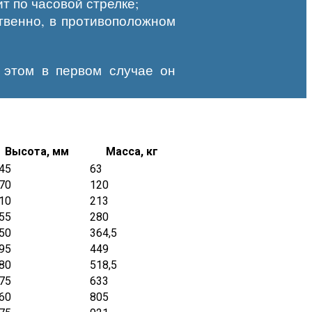
т по часовой стрелке;
твенно, в противоположном
 этом в первом случае он
Высота, мм
Масса, кг
45
63
70
120
10
213
55
280
50
364,5
95
449
80
518,5
75
633
60
805