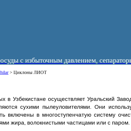
суды с избыточным давлением, сепараторы
hilar
>
Циклоны ЛИОТ
ых в Узбекистане осуществляет Уральский Заво
ляются сухими пылеуловителями. Они использу
ть включены в многоступенчатую систему очи
лями жира, волокнистыми частицами или с паром.