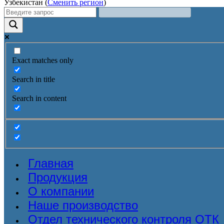
Узбекистан (
Сменить регион
)
Exact matches only
Search in title
Search in content
Главная
Продукция
О компании
Наше производство
Отдел технического контроля ОТК