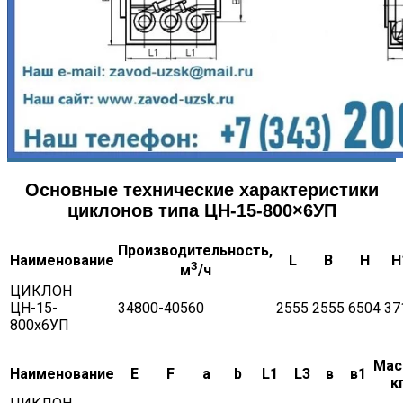
Основные технические характеристики
циклонов типа ЦН-15-800×6УП
Производительность,
Наименование
L
B
H
H
3
м
/ч
ЦИКЛОН
ЦН-15-
34800-40560
2555
2555
6504
37
800х6УП
Мас
Наименование
Е
F
a
b
L1
L3
в
в1
к