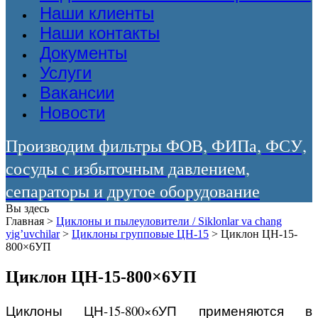
Наши клиенты
Наши контакты
Документы
Услуги
Вакансии
Новости
Производим фильтры ФОВ, ФИПа, ФСУ,
сосуды с избыточным давлением,
сепараторы и другое оборудование
Вы здесь
Главная
>
Циклоны и пылеуловители / Siklonlar va chang
yig’uvchilar
>
Циклоны групповые ЦН-15
>
Циклон ЦН-15-
800×6УП
Циклон ЦН-15-800×6УП
Циклоны ЦН-15-800×6УП применяются в