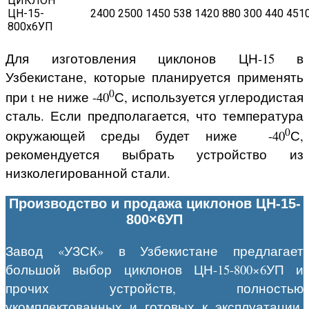
ЦИКЛОН
ЦН-15-
2400
2500
1450
538
1420
880
300
440
451
800х6УП
Для изготовления циклонов ЦН-15 в
Узбекистане, которые планируется применять
0
при t не ниже -40
С, используется углеродистая
сталь. Если предполагается, что температура
0
окружающей среды будет ниже -40
С,
рекомендуется выбрать устройство из
низколегированной стали.
Производство и продажа циклонов ЦН-15-
800×6УП
Завод «УЗСК» в Узбекистане предлагает
большой выбор циклонов ЦН-15-800×6УП и
прочих устройств, полностью
укомплектованных и готовых к эксплуатации.