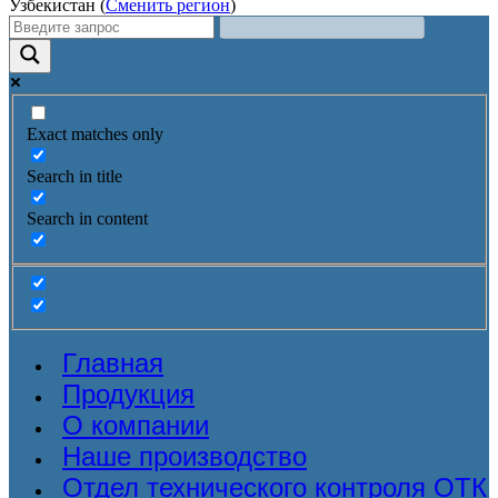
Узбекистан (
Сменить регион
)
Exact matches only
Search in title
Search in content
Главная
Продукция
О компании
Наше производство
Отдел технического контроля ОТК