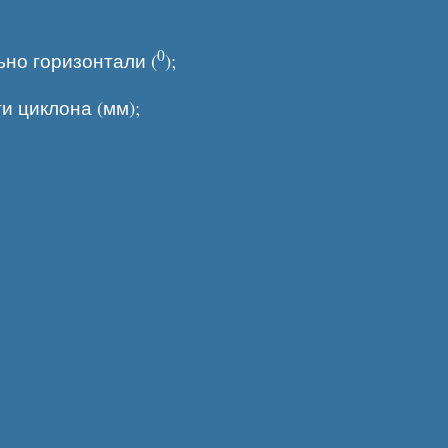
0
ьно горизонтали (
);
и циклона (мм);