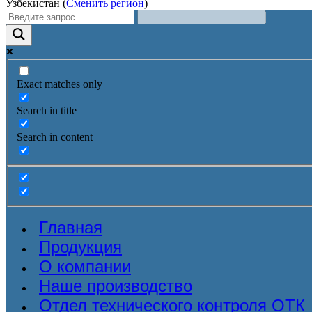
Узбекистан (
Сменить регион
)
Exact matches only
Search in title
Search in content
Главная
Продукция
О компании
Наше производство
Отдел технического контроля ОТК