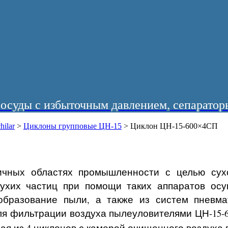
суды с избыточным давлением, сепараторы
hilar
>
Циклоны групповые ЦН-15
>
Циклон ЦН-15-600×4СП
ичных областях промышленности с целью сух
сухих частиц при помощи таких аппаратов осу
образование пыли, а также из систем пневмат
я фильтрации воздуха пылеуловителями ЦН-15-60
ая из 4 циклонов с камерой очищенного воздуха 