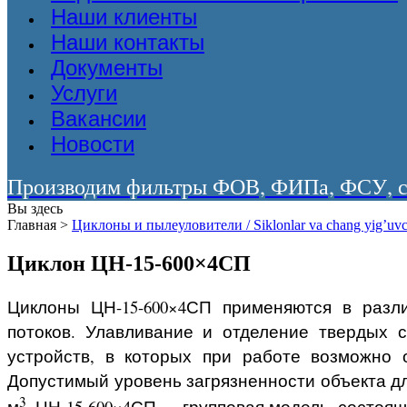
Наши клиенты
Наши контакты
Документы
Услуги
Вакансии
Новости
Производим фильтры ФОВ, ФИПа, ФСУ, со
Вы здесь
Главная
>
Циклоны и пылеуловители / Siklonlar va chang yig’uvc
Циклон ЦН-15-600×4СП
Циклоны ЦН-15-600×4СП применяются в разл
потоков. Улавливание и отделение твердых 
устройств, в которых при работе возможно 
Допустимый уровень загрязненности объекта дл
3
м
. ЦН-15-600×4СП — групповая модель, состоящ