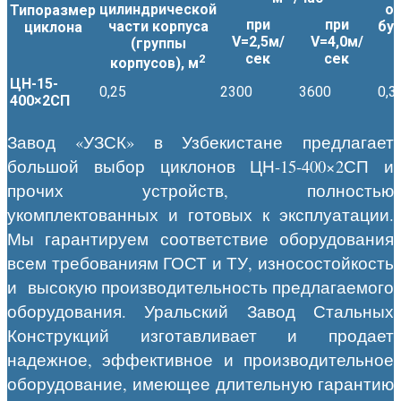
цилиндрической
о
Типоразмер
при
при
части корпуса
бун
циклона
V=2,5м/
V=4,0м/
(группы
сек
сек
2
корпусов), м
ЦН-15-
0,25
2300
3600
0,3
400×2СП
Завод «УЗСК» в Узбекистане предлагает
большой выбор циклонов ЦН-15-400×2СП и
прочих устройств, полностью
укомплектованных и готовых к эксплуатации.
Мы гарантируем соответствие оборудования
всем требованиям ГОСТ и ТУ, износостойкость
и высокую производительность предлагаемого
оборудования. Уральский Завод Стальных
Конструкций изготавливает и продает
надежное, эффективное и производительное
оборудование, имеющее длительную гарантию