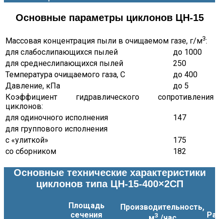
Основные параметры циклонов ЦН-15
3
Массовая концентрация пыли в очищаемом газе, г/м
:
для слабослипающихся пылей
до 1000
для среднеслипающихся пылей
250
Температура очищаемого газа, С
до 400
Давление, кПа
до 5
Коэффициент гидравлического сопротивления
циклонов:
для одиночного исполнения
147
для группового исполнения
с «улиткой»
175
со сборником
182
Основные технические характеристики
циклонов типа ЦН-15-400×2СП
Площадь
Производительность,
сечения
Ра
3
м
/час