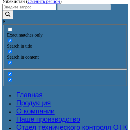
Узбекистан (
Сменить регион
)
Exact matches only
Search in title
Search in content
Главная
Продукция
О компании
Наше производство
Отдел технического контроля ОТК