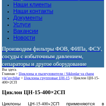
Наши клиенты
Наши контакты
Документы
Услуги
Вакансии
Новости
Производим фильтры ФОВ, ФИПа, ФСУ,
сосуды с избыточным давлением,
сепараторы и другое оборудование
Вы здесь
Главная
>
Циклоны и пылеуловители / Siklonlar va chang
yig’uvchilar
>
Циклоны групповые ЦН-15
>
Циклон ЦН-15-
400×2СП
Циклон ЦН-15-400×2СП
Циклоны ЦН-15-400×2СП применяются в