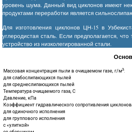
уровень шума. Данный вид циклонов имеют неко
продуктами переработки является сильнослипа
Для изготовления циклонов ЦН-15 в Узбекист
углеродистая сталь. Если предполагается, чт
устройство из низколегированной стали.
Основ
3
Массовая концентрация пыли в очищаемом газе, г/м
:
для слабослипающихся пылей
для среднеслипающихся пылей
Температура очищаемого газа, С
Давление, кПа
Коэффициент гидравлического сопротивления циклонов
для одиночного исполнения
для группового исполнения
с «улиткой»
со сборником