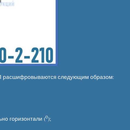
УП расшифровываются следующим образом:
0
ьно горизонтали (
);