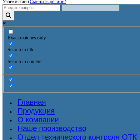
Узбекистан (
Сменить регион
)
Exact matches only
Search in title
Search in content
Главная
Продукция
О компании
Наше производство
Отдел технического контроля ОТК