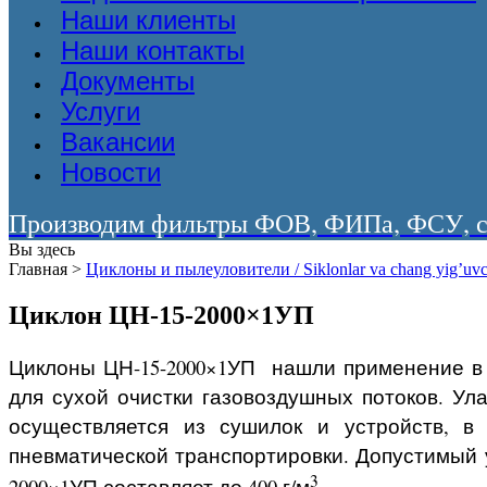
Наши клиенты
Наши контакты
Документы
Услуги
Вакансии
Новости
Производим фильтры ФОВ, ФИПа, ФСУ, со
Вы здесь
Главная
>
Циклоны и пылеуловители / Siklonlar va chang yig’uvc
Циклон ЦН-15-2000×1УП
Циклоны ЦН-15-2000×1УП нашли применение в
для сухой очистки газовоздушных потоков. Ул
осуществляется из сушилок и устройств, в
пневматической транспортировки. Допустимый 
3
2000×1УП составляет до 400 г/м
.