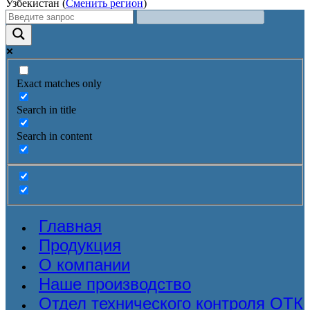
Узбекистан (
Сменить регион
)
Exact matches only
Search in title
Search in content
Главная
Продукция
О компании
Наше производство
Отдел технического контроля ОТК