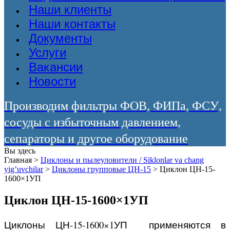
Наши клиенты
Наши контакты
Документы
Услуги
Вакансии
Новости
Производим фильтры ФОВ, ФИПа, ФСУ,
сосуды с избыточным давлением,
сепараторы и другое оборудование
Вы здесь
Главная
>
Циклоны и пылеуловители / Siklonlar va chang
yig’uvchilar
>
Циклоны групповые ЦН-15
>
Циклон ЦН-15-
1600×1УП
Циклон ЦН-15-1600×1УП
Циклоны ЦН-15-1600×1УП применяются в