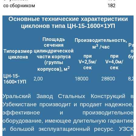
со сборником
182
Основные технические характеристики
циклонов типа ЦН-15-1600×1УП
Площадь
Производительность,
сечения
Ра
3
м
/час
цилиндрической
о
Типоразмер
при
при
части корпуса
бун
циклона
V=2,5м/
V=4,0м/
(группы
сек
сек
2
корпусов), м
ЦН-15-
2,00
18000
28800
8,2
1600×1УП
Уральский Завод Стальных Конструкций в
Узбекистане производит и продает надежное,
эффективное и производительное
оборудование, имеющее длительную гарантию
и большой эксплуатационный ресурс. УЗСК