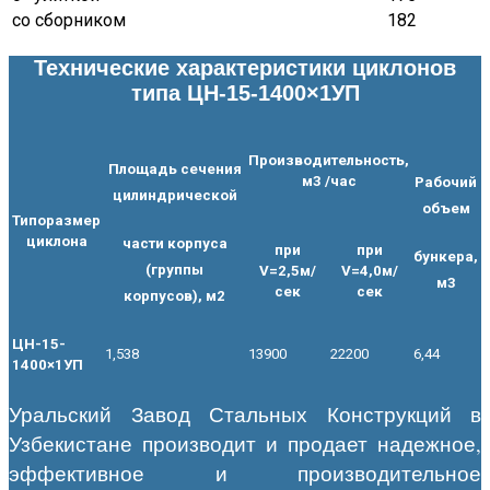
со сборником
182
Технические характеристики циклонов
типа ЦН-15-1400×1УП
Производительность,
Площадь сечения
м3 /час
Рабочий
цилиндрической
объем
Типоразмер
циклона
части корпуса
при
при
бункера,
(группы
V=2,5м/
V=4,0м/
м3
сек
сек
корпусов), м2
ЦН-15-
1,538
13900
22200
6,44
1400×1УП
Уральский Завод Стальных Конструкций в
Узбекистане производит и продает надежное,
эффективное и производительное