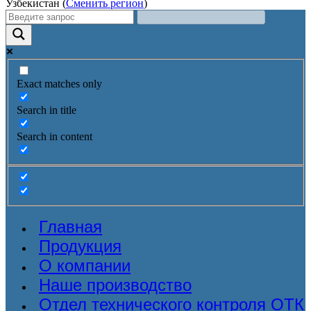
Узбекистан (
Сменить регион
)
Exact matches only
Search in title
Search in content
Главная
Продукция
О компании
Наше производство
Отдел технического контроля ОТК