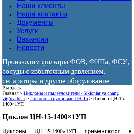
Наши клиенты
Наши контакты
Документы
Услуги
Вакансии
Новости
Производим фильтры ФОВ, ФИПа, ФСУ,
сосуды с избыточным давлением,
сепараторы и другое оборудование
Вы здесь
Главная
>
Циклоны и пылеуловители / Siklonlar va chang
yig’uvchilar
>
Циклоны групповые ЦН-15
>
Циклон ЦН-15-
1400×1УП
Циклон ЦН-15-1400×1УП
Циклоны ЦН-15-1400×1УП применяются в