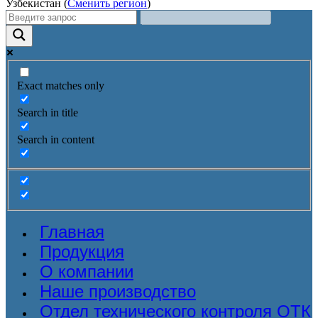
Узбекистан (
Сменить регион
)
Exact matches only
Search in title
Search in content
Главная
Продукция
О компании
Наше производство
Отдел технического контроля ОТК