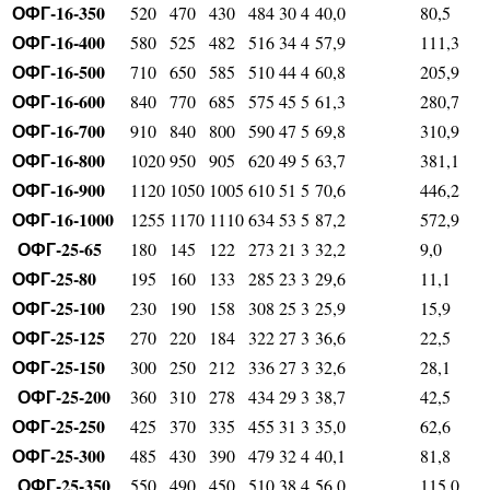
ОФГ-16-350
520
470
430
484
30
4
40,0
80,5
ОФГ-16-400
580
525
482
516
34
4
57,9
111,3
ОФГ-16-500
710
650
585
510
44
4
60,8
205,9
ОФГ-16-600
840
770
685
575
45
5
61,3
280,7
ОФГ-16-700
910
840
800
590
47
5
69,8
310,9
ОФГ-16-800
1020
950
905
620
49
5
63,7
381,1
ОФГ-16-900
1120
1050
1005
610
51
5
70,6
446,2
ОФГ-16-1000
1255
1170
1110
634
53
5
87,2
572,9
ОФГ-25-65
180
145
122
273
21
3
32,2
9,0
ОФГ-25-80
195
160
133
285
23
3
29,6
11,1
ОФГ-25-100
230
190
158
308
25
3
25,9
15,9
ОФГ-25-125
270
220
184
322
27
3
36,6
22,5
ОФГ-25-150
300
250
212
336
27
3
32,6
28,1
ОФГ-25-200
360
310
278
434
29
3
38,7
42,5
ОФГ-25-250
425
370
335
455
31
3
35,0
62,6
ОФГ-25-300
485
430
390
479
32
4
40,1
81,8
ОФГ-25-350
550
490
450
510
38
4
56,0
115,0