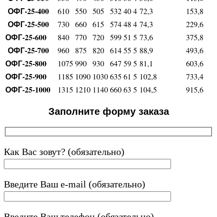
ОФГ-25-400
610
550
505
532
40
4
72,3
153,8
ОФГ-25-500
730
660
615
574
48
4
74,3
229,6
ОФГ-25-600
840
770
720
599
51
5
73,6
375,8
ОФГ-25-700
960
875
820
614
55
5
88,9
493,6
ОФГ-25-800
1075
990
930
647
59
5
81,1
603,6
ОФГ-25-900
1185
1090
1030
635
61
5
102,8
733,4
ОФГ-25-1000
1315
1210
1140
660
63
5
104,5
915,6
Заполните форму заказа
Как Вас зовут? (обязательно)
Введите Ваш e-mail (обязательно)
Введите Ваш телефон (обязательно)