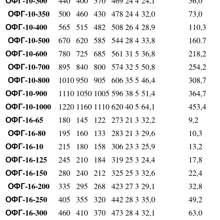
ОФГ-10-300
440
400
370
469
24
4
24,1
56,0
ОФГ-10-350
500
460
430
478
24
4
32,0
73,0
ОФГ-10-400
565
515
482
508
26
4
28,9
110,3
ОФГ-10-500
670
620
585
544
28
4
33,8
160.7
ОФГ-10-600
780
725
685
561
31
5
36,8
218,2
ОФГ-10-700
895
840
800
574
32
5
50,8
254,2
ОФГ-10-800
1010
950
905
606
35
5
46,4
308,7
ОФГ-10-900
1110
1050
1005
596
38
5
51,4
364,7
ОФГ-10-1000
1220
1160
1110
620
40
5
64,1
453,4
ОФГ-16-65
180
145
122
273
21
3
32,2
9,2
ОФГ-16-80
195
160
133
283
21
3
29,6
10,3
ОФГ-16-10
215
180
158
306
23
3
25,9
13,2
ОФГ-16-125
245
210
184
319
25
3
24,4
17,8
ОФГ-16-150
280
240
212
325
25
3
32,6
22,4
ОФГ-16-200
335
295
268
423
27
3
29,1
32,8
ОФГ-16-250
405
355
320
442
28
3
35,0
49,2
ОФГ-16-300
460
410
370
473
28
4
32,1
63,0