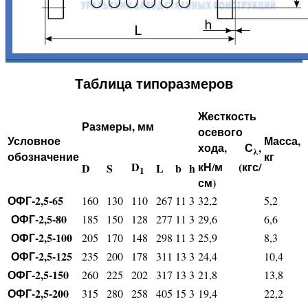
Таблица типоразмеров
Жесткость
Размеры, мм
осевого
Условное
Масса,
хода, С
,
λ
обозначение
кг
кН/м (кгс/
D
D
S
L
b
h
1
см)
ОФГ-2,5-65
160
130
110
267
11
3
32,2
5,2
ОФГ-2,5-80
185
150
128
277
11
3
29,6
6,6
ОФГ-2,5-100
205
170
148
298
11
3
25,9
8,3
ОФГ-2,5-125
235
200
178
311
13
3
24,4
10,4
ОФГ-2,5-150
260
225
202
317
13
3
21,8
13,8
ОФГ-2,5-200
315
280
258
405
15
3
19,4
22,2