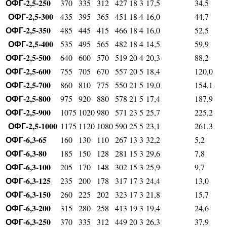
ОФГ-2,5-250
370
335
312
427
18
3
17,5
34,5
ОФГ-2,5-300
435
395
365
451
18
4
16,0
44,7
ОФГ-2,5-350
485
445
415
466
18
4
16,0
52,5
ОФГ-2,5-400
535
495
565
482
18
4
14,5
59,9
ОФГ-2,5-500
640
600
570
519
20
4
20,3
88,2
ОФГ-2,5-600
755
705
670
557
20
5
18,4
120,0
ОФГ-2,5-700
860
810
775
550
21
5
19,0
154,1
ОФГ-2,5-800
975
920
880
578
21
5
17,4
187,9
ОФГ-2,5-900
1075
1020
980
571
23
5
25,7
225,2
ОФГ-2,5-1000
1175
1120
1080
590
25
5
23,1
261,3
ОФГ-6,3-65
160
130
110
267
13
3
32,2
5,2
ОФГ-6,3-80
185
150
128
281
15
3
29,6
7,8
ОФГ-6,3-100
205
170
148
302
15
3
25,9
9,7
ОФГ-6,3-125
235
200
178
317
17
3
24,4
13,0
ОФГ-6,3-150
260
225
202
323
17
3
21,8
15,7
ОФГ-6,3-200
315
280
258
413
19
3
19,4
24,6
ОФГ-6,3-250
370
335
312
449
20
3
26,3
37,9