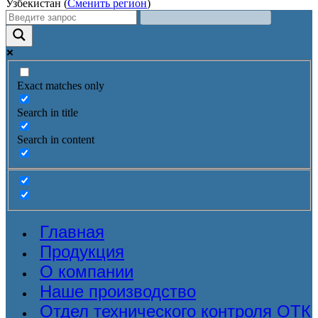
Узбекистан (
Сменить регион
)
Exact matches only
Search in title
Search in content
Главная
Продукция
О компании
Наше производство
Отдел технического контроля ОТК