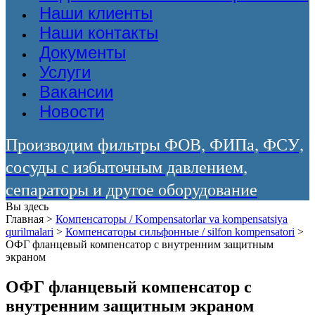
Наши клиенты
Наши контакты
Документы
Услуги
Вакансии
Новости
Производим фильтры ФОВ, ФИПа, ФСУ,
сосуды с избыточным давлением,
сепараторы и другое оборудование
Вы здесь
Главная
>
Компенсаторы / Kompensatorlar va kompensatsiya
qurilmalari
>
Компенсаторы сильфонные / silfon kompensatori
>
ОФГ фланцевый компенсатор с внутренним защитным
экраном
ОФГ фланцевый компенсатор с
внутренним защитным экраном