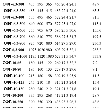
ОФГ-6,3-300
435
395
365
465
20
4
24,1
48,9
ОФГ-6,3-350
485
445
415
483
22
4
24,0
65,5
ОФГ-6,3-400
535
495
465
522
24
4
21,7
81,5
ОФГ-6,3-500
640
600
570
577
25
4
27,0
115,4
ОФГ-6,3-600
755
705
670
595
25
5
30,6
155,6
ОФГ-6,3-700
860
810
775
586
27
5
31,7
197,5
ОФГ-6,3-800
975
920
880
614
27
5
29,0
236,3
ОФГ-6,3-900
1075
1020
980
603
29
5
32,1
283,2
ОФГ-6,3-1000
1175
1120
1080
627
31
5
34,7
333,8
ОФГ-10-65
180
145
122
269
17
3
32,2
7,2
ОФГ-10-80
195
160
133
279
17
3
29,6
9,1
ОФГ-10-100
215
180
158
302
19
3
25,9
11,5
ОФГ-10-125
245
210
184
315
21
3
24,4
15,4
ОФГ-10-150
280
240
212
321
21
3
21,8
19,1
ОФГ-10-200
335
295
268
417
21
3
19,4
28,7
ОФГ-10-250
390
350
320
438
23
3
26,3
43,6