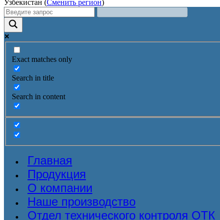
Узбекистан (
Сменить регион
)
Exact matches only
Search in title
Search in content
Главная
Продукция
О компании
Наше производство
Отдел технического контроля ОТК