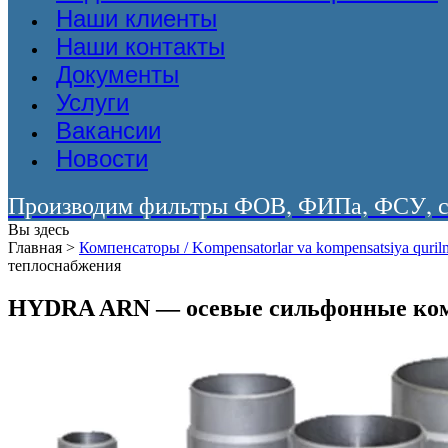
Наши клиенты
Наши контакты
Документы
Услуги
Вакансии
Новости
Производим фильтры ФОВ, ФИПа, ФСУ, со
Вы здесь
Главная
>
Компенсаторы / Kompensatorlar va kompensatsiya qurilm
теплоснабжения
HYDRA ARN — осевые сильфонные ком