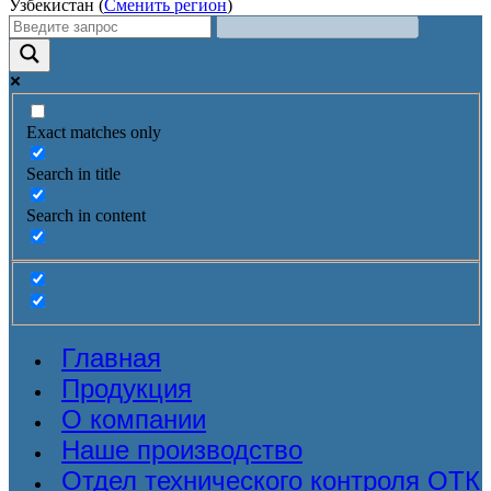
Узбекистан (
Сменить регион
)
Exact matches only
Search in title
Search in content
Главная
Продукция
О компании
Наше производство
Отдел технического контроля ОТК